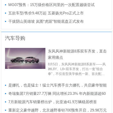
MG07预售：15万级价格区间里的一次配置越级尝试
五款车型/售价9.48万起 五菱扬光Pro正式上市
干拔阴山英雄坡 岚图“虎踞”智能底盘正式发布
汽车导购
东风风神新能源8系双车齐发，直击
家用痛点
8月5日，东风风神新能源8系新车——风
神L8Y、L8+双车齐发，打出一套“组合
拳”，不仅造型美学焕然一新、首次配置
发光双...
是娜扎，也是猛士！猛士汽车携手古力娜扎，共启豪华智能
越野新境界
奇瑞集团7月销量27.7万辆 同比增长23.3% 年内新能源超60
万辆、出口突破110万辆创历史新高
7月新能源汽车销量榜出炉，比亚迪41.9万辆稳居榜首
重新定义豪华越野，北京越野泰钽700预售开启，29.98万元