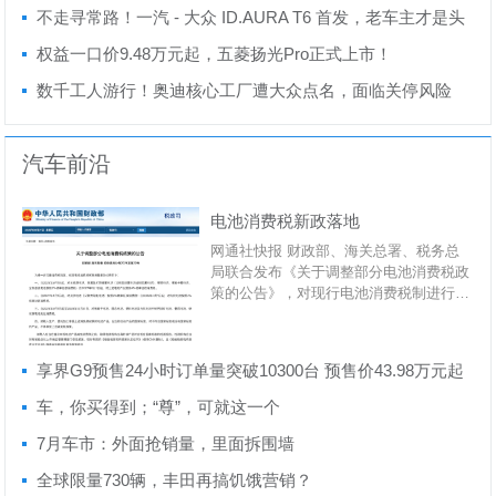
不走寻常路！一汽 - 大众 ID.AURA T6 首发，老车主才是头
号体验官
权益一口价9.48万元起，五菱扬光Pro正式上市！
数千工人游行！奥迪核心工厂遭大众点名，面临关停风险
汽车前沿
电池消费税新政落地
网通社快报 财政部、海关总署、税务总
局联合发布《关于调整部分电池消费税政
策的公告》，对现行电池消费税制进行结
构性调整。自...
享界G9预售24小时订单量突破10300台 预售价43.98万元起
车，你买得到；“尊”，可就这一个
7月车市：外面抢销量，里面拆围墙
全球限量730辆，丰田再搞饥饿营销？