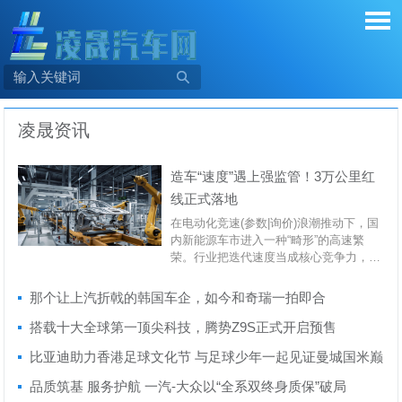

凌晟资讯
造车“速度”遇上强监管！3万公里红
线正式落地
在电动化竞速(参数|询价)浪潮推动下，国
内新能源车市进入一种“畸形”的高速繁
荣。行业把迭代速度当成核心竞争力，市
场用高频...
那个让上汽折戟的韩国车企，如今和奇瑞一拍即合
搭载十大全球第一顶尖科技，腾势Z9S正式开启预售
比亚迪助力香港足球文化节 与足球少年一起见证曼城国米巅
峰对决
品质筑基 服务护航 一汽-大众以“全系双终身质保”破局