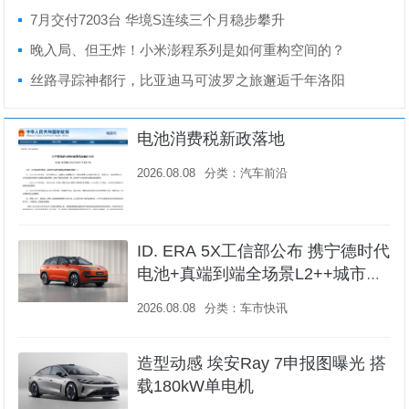
起
7月交付7203台 华境S连续三个月稳步攀升
晚入局、但王炸！小米澎程系列是如何重构空间的？
丝路寻踪神都行，比亚迪马可波罗之旅邂逅千年洛阳
电池消费税新政落地
2026.08.08
分类：
汽车前沿
ID. ERA 5X工信部公布 携宁德时代
电池+真端到端全场景L2++城市N
OA登场
2026.08.08
分类：
车市快讯
造型动感 埃安Ray 7申报图曝光 搭
载180kW单电机