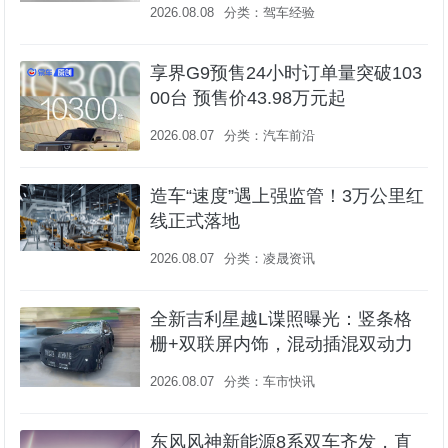
2026.08.08
分类：
驾车经验
享界G9预售24小时订单量突破103
00台 预售价43.98万元起
2026.08.07
分类：
汽车前沿
造车“速度”遇上强监管！3万公里红
线正式落地
2026.08.07
分类：
凌晟资讯
全新吉利星越L谍照曝光：竖条格
栅+双联屏内饰，混动插混双动力
2026.08.07
分类：
车市快讯
东风风神新能源8系双车齐发，直