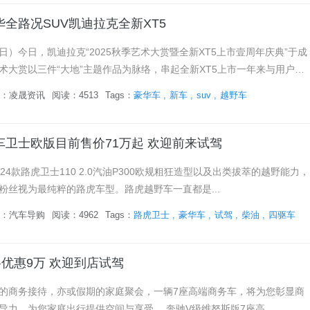
全路况SUV凯迪拉克全新XT5
29日）今日，凯迪拉克“2025秋季艺术大赏暨全新XT5上市壹周年庆典”于成
术大赏以三件“大地”主题作品为脉络，串起全新XT5上市一年来与用户共
实力彰显同级最强豪华全路况SUV的地位。现场，全新X...
：
凌晟资讯
阅读：4513
Tags：
豪华车
新车
suv
越野车
车卫士欧版目前售价71万起 欢迎前来试驾
款路虎卫士110 2.0汽油P300欧规粗狂造型以及出类拔萃的越野能力，
粉丝视为最纯粹的路虎车型。路虎越野车一直都是...
：
汽车导购
阅读：4962
Tags：
路虎卫士
豪华车
试驾
柴油
四驱车
优惠9万 欢迎到店试驾
商务接待，亦或假期的家庭聚会，一辆7座高端商务车，将为您彰显商
导力，为您家庭出行提供空间与享受。 奔驰V级维努斯版7座高...