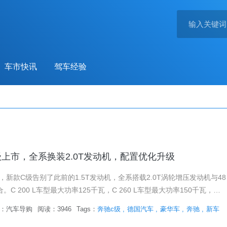
车市快讯
驾车经验
上市，全系换装2.0T发动机，配置优化升级
新款C级告别了此前的1.5T发动机，全系搭载2.0T涡轮增压发动机与48
。C 200 L车型最大功率125千瓦，C 260 L车型最大功率150千瓦，其
型的峰值扭矩从300牛·米提升...
：
汽车导购
阅读：3946
Tags：
奔驰c级
德国汽车
豪华车
奔驰
新车