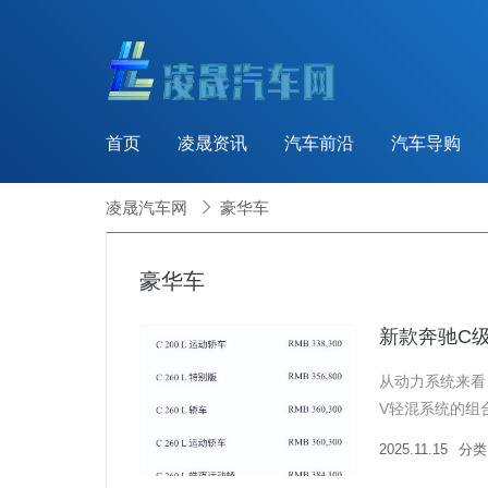
首页
凌晟资讯
汽车前沿
汽车导购
凌晟汽车网

豪华车
豪华车
新款奔驰C级
从动力系统来看，
V轻混系统的组合
中C 260 L车
2025.11.15
分类