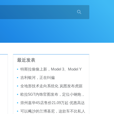

最近发表
特斯拉偷偷上新，Model 3、Model Y
车系马力再增53匹
吉利银河，正在纠偏
全地形技术走向系统化 岚图发布虎踞
智能底盘
欧拉5GT内饰官图发布，定位小钢炮，
翻毛皮材质+运动座椅
崇州嘉华4S店售价21.09万起 优惠高达
7.80万
可以飚沙的兰博基尼，这款车不比私人