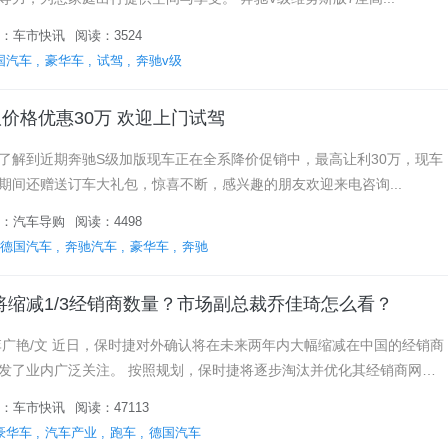
：
车市快讯
阅读：3524
国汽车
豪华车
试驾
奔驰v级
价格优惠30万 欢迎上门试驾
解到近期奔驰S级加版现车正在全系降价促销中，最高让利30万，现车
期间还赠送订车大礼包，惊喜不断，感兴趣的朋友欢迎来电咨询...
：
汽车导购
阅读：4498
德国汽车
奔驰汽车
豪华车
奔驰
将缩减1/3经销商数量？市场副总裁乔佳琦怎么看？
来两年内大幅缩减在中国的经销商
 按照规划，保时捷将逐步淘汰并优化其经销商网
底，保时捷在中国地区的经销商数量将缩减至...
：
车市快讯
阅读：47113
豪华车
汽车产业
跑车
德国汽车