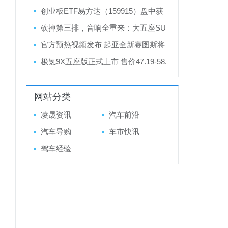
飞机带劲？
创业板ETF易方达（159915）盘中获
净申购3.85亿份，单日“吸金”超11亿
砍掉第三排，音响全重来：大五座SU
V如何做声学“手术”
官方预热视频发布 起亚全新赛图斯将
于8月13日开启预售
极氪9X五座版正式上市 售价47.19-58.
59万
网站分类
凌晟资讯
汽车前沿
汽车导购
车市快讯
驾车经验