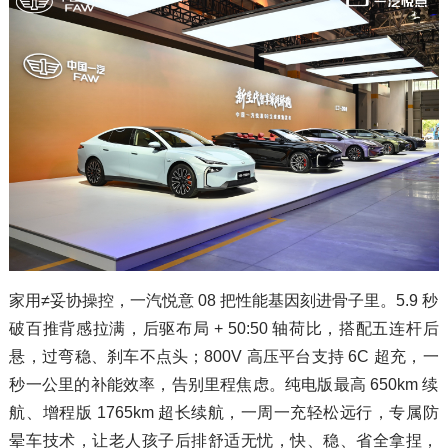
家用≠妥协操控，一汽悦意 08 把性能基因刻进骨子里。5.9 秒
破百推背感拉满，后驱布局 + 50:50 轴荷比，搭配五连杆后
悬，过弯稳、刹车不点头；800V 高压平台支持 6C 超充，一
秒一公里的补能效率，告别里程焦虑。纯电版最高 650km 续
航、增程版 1765km 超长续航，一周一充轻松远行，专属防
晕车技术，让老人孩子后排舒适无忧，快、稳、省全拿捏，