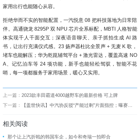
家用出行也能随心从容。
拒绝华而不实的智能配置，一汽悦意 08 把科技落地为日常陪
伴。高通骁龙 8295P 双 NPU 芯片全系标配，MBTI 人格智能
体实现千人千面交互；深夜语音聊天、亲子抓拍生成 AI 路
书，让出行充满仪式感。23 扬声器杜比全景声 + 无麦 K 歌，
堵车也能解压；华为乾崑辅驾平台 + 激光雷达，覆盖高速 NO
A、记忆泊车等 24 项功能，新手也能轻松驾驭，智能不花
哨，每一项都服务于家用场景，暖心又实用。
上一篇：
2023款丰田霸道4000越野车的最新价格 可上牌
下一篇：
【盖世快讯】中汽协反驳“产能过剩”片面指控；曝赛力斯将发布新品牌
相关阅读
那个让上汽折戟的韩国车企，如今和奇瑞一拍即合