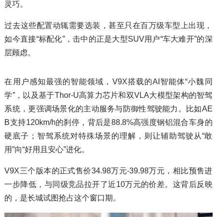
灵巧。
过去这些配置动辄需要选装，甚至只在百万级车型上出现，
如今直接“标配化”，击中的正是大型SUV用户“车大难开”的深
层顾虑。
在用户感知最强的智能领域，V9X搭载的AI智能体“小魏同
学”，以及基于Thor-U高算力芯片和双VLA大模型架构的智驾
系统，更强调场景化的主动服务与防御性驾驶能力。比如AE
B支持120km/h的刹停，背后是88.8%高强度钢铝混合车身的
硬底子；智驾系统对特殊场景的理解，则让辅助驾驶从“敢
用”向“好用且安心”进化。
V9X三个版本的正式售价34.98万元-39.98万元，相比预售进
一步降低，与同级竞品拉开了近10万元的价差。这背后反映
的，是长城试图抢占这个窗口期。