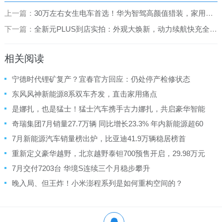
上一篇：
30万左右女生电车首选！华为智驾高颜值猎装，家用通勤全能
下一篇：
全新元PLUS到店实拍：外观大焕新，动力续航快充全面升级
相关阅读
宁德时代锂矿复产？宜春官方回应：仍处停产检修状态
东风风神新能源8系双车齐发，直击家用痛点
是娜扎，也是猛士！猛士汽车携手古力娜扎，共启豪华智能
越野新境界
奇瑞集团7月销量27.7万辆 同比增长23.3% 年内新能源超60
万辆、出口突破110万辆创历史新高
7月新能源汽车销量榜出炉，比亚迪41.9万辆稳居榜首
重新定义豪华越野，北京越野泰钽700预售开启，29.98万元
起
7月交付7203台 华境S连续三个月稳步攀升
晚入局、但王炸！小米澎程系列是如何重构空间的？