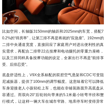
比如空间，长轴版3150mm的轴距和2025mm的车宽，搭配7
0.2%的“得房率”，让第三排不再是将就的“应急座”。192mm的
二排中央通道宽度，直接回应了家庭用户对进出便利性的真
实需求，再配合二排带22点按摩和电动腿托的零重力座椅，
以及三排同样具备按摩功能的设定，全家出行不再是“前排享
受、后排忍受”。
底盘舒适性上，V9X全系标配的双腔空气悬架和CDC可变阻
尼减振器，提供了100mm的调节幅度。这意味着它可以降低
车身迎接老人小孩轻松上车，也能在非铺装路面升高底盘从
容通过。而双向20°后轮转向带来的5.1米最小转弯半径和蟹
行模式，让这样一辆大车在城市窄路、地库停车时变得异常